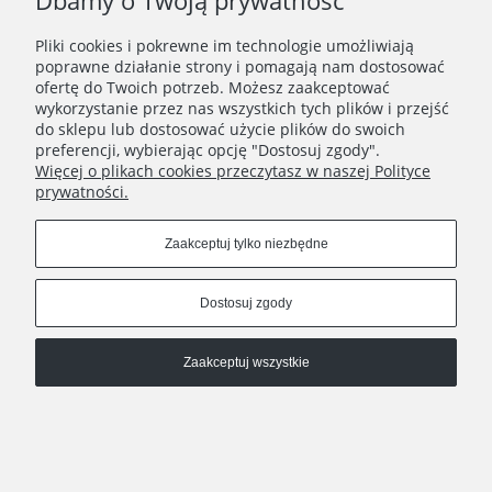
Dbamy o Twoją prywatność
Zapisz się
Pliki cookies i pokrewne im technologie umożliwiają
Zapisując się do Newslettera wyrażasz zgodę na
poprawne działanie strony i pomagają nam dostosować
przetwarzanie Twoich danych osobowych zgodnie z
ofertę do Twoich potrzeb. Możesz zaakceptować
Polityką prywatności oraz otrzymywanie drogą
wykorzystanie przez nas wszystkich tych plików i przejść
elektroniczną informacji handlowej zgodnie z
do sklepu lub dostosować użycie plików do swoich
Regulaminem Newslettera.
preferencji, wybierając opcję "Dostosuj zgody".
Więcej o plikach cookies przeczytasz w naszej Polityce
prywatności.
REGULAMINY
Zaakceptuj tylko niezbędne
INFORMACJE
Dostosuj zgody
HATSTOP
Zaakceptuj wszystkie
Pokaż pełną wersję strony
Sklep internetowy Shoper.pl