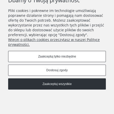
Dbamy o Twoją prywatność
Zapisz się
Pliki cookies i pokrewne im technologie umożliwiają
Zapisując się do Newslettera wyrażasz zgodę na
poprawne działanie strony i pomagają nam dostosować
przetwarzanie Twoich danych osobowych zgodnie z
ofertę do Twoich potrzeb. Możesz zaakceptować
Polityką prywatności oraz otrzymywanie drogą
wykorzystanie przez nas wszystkich tych plików i przejść
elektroniczną informacji handlowej zgodnie z
do sklepu lub dostosować użycie plików do swoich
Regulaminem Newslettera.
preferencji, wybierając opcję "Dostosuj zgody".
Więcej o plikach cookies przeczytasz w naszej Polityce
prywatności.
REGULAMINY
Zaakceptuj tylko niezbędne
INFORMACJE
Dostosuj zgody
HATSTOP
Zaakceptuj wszystkie
Pokaż pełną wersję strony
Sklep internetowy Shoper.pl