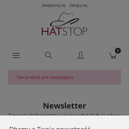
Zarejestruj się
Zaloguj się
Ten produkt jest niedostępny.
Newsletter
Zapisz się do Newslettera i uzyskaj rabat 10 % na zakupy
zgodnie z Regulaminem akcji promocyjnej