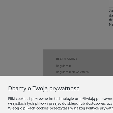
Za
da
dr
Ne
REGULAMINY
Regulamin
Regulamin Newslettera
Regulamin akcji promocyjnej
Regulamin zamieszczania opinii
Dbamy o Twoją prywatność
HATSTOP
Pliki cookies i pokrewne im technologie umożliwiają poprawn
wszystkich tych plików i przejść do sklepu lub dostosować uży
STETSON - przewodnik po modelach i k
Więcej o plikach cookies przeczytasz w naszej Polityce prywatn