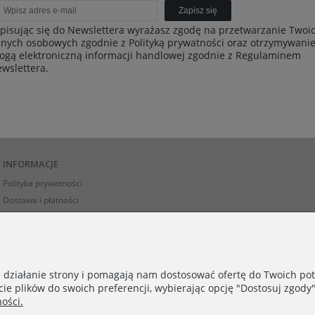
Zapisz się
pisując się do Newslettera wyrażasz zgodę na przetwarzanie Twoi
nych osobowych zgodnie z Polityką prywatności oraz otrzymywani
ogą elektroniczną informacji handlowej zgodnie z Regulaminem
wslettera.
INFORMACJE
Polityka prywatności
Dostawa i płatności
Zwroty i reklamacje
Kontakt
e działanie strony i pomagają nam dostosować ofertę do Twoich p
cie plików do swoich preferencji, wybierając opcję "Dostosuj zgody"
onserwacja
ości.