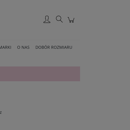
Zarejestruj się
Zaloguj się
MARKI
O NAS
DOBÓR ROZMIARU
z