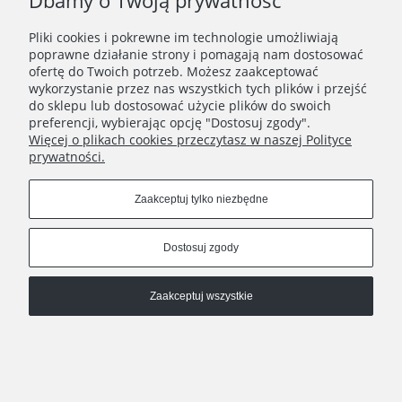
Dbamy o Twoją prywatność
Zapisz się
Pliki cookies i pokrewne im technologie umożliwiają
Zapisując się do Newslettera wyrażasz zgodę na
poprawne działanie strony i pomagają nam dostosować
przetwarzanie Twoich danych osobowych zgodnie z
ofertę do Twoich potrzeb. Możesz zaakceptować
Polityką prywatności oraz otrzymywanie drogą
wykorzystanie przez nas wszystkich tych plików i przejść
elektroniczną informacji handlowej zgodnie z
do sklepu lub dostosować użycie plików do swoich
Regulaminem Newslettera.
preferencji, wybierając opcję "Dostosuj zgody".
Więcej o plikach cookies przeczytasz w naszej Polityce
prywatności.
REGULAMINY
Zaakceptuj tylko niezbędne
INFORMACJE
Dostosuj zgody
HATSTOP
Zaakceptuj wszystkie
Pokaż pełną wersję strony
Sklep internetowy Shoper.pl