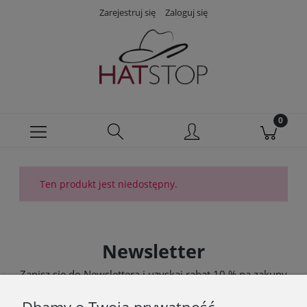
Zarejestruj się
Zaloguj się
Ten produkt jest niedostępny.
Newsletter
Zapisz się do Newslettera i uzyskaj rabat 10 % na zakupy
zgodnie z Regulaminem akcji promocyjnej