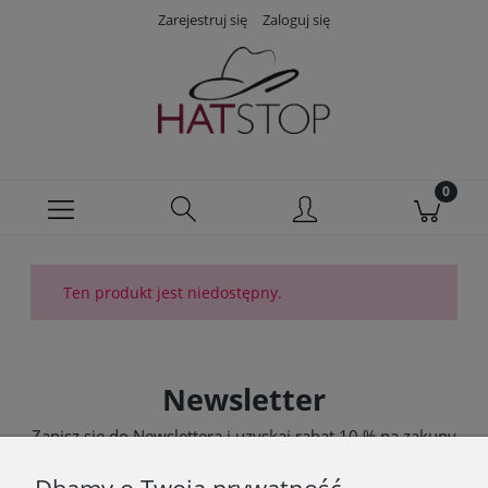
Zarejestruj się
Zaloguj się
Ten produkt jest niedostępny.
Newsletter
Zapisz się do Newslettera i uzyskaj rabat 10 % na zakupy
zgodnie z Regulaminem akcji promocyjnej