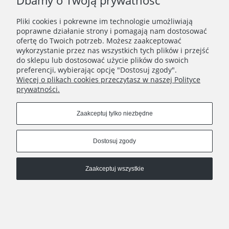
Dbamy o Twoją prywatność
Zapisz się
Pliki cookies i pokrewne im technologie umożliwiają
Zapisując się do Newslettera wyrażasz zgodę na
poprawne działanie strony i pomagają nam dostosować
przetwarzanie Twoich danych osobowych zgodnie z
ofertę do Twoich potrzeb. Możesz zaakceptować
Polityką prywatności oraz otrzymywanie drogą
wykorzystanie przez nas wszystkich tych plików i przejść
elektroniczną informacji handlowej zgodnie z
do sklepu lub dostosować użycie plików do swoich
Regulaminem Newslettera.
preferencji, wybierając opcję "Dostosuj zgody".
Więcej o plikach cookies przeczytasz w naszej Polityce
prywatności.
REGULAMINY
Zaakceptuj tylko niezbędne
INFORMACJE
Dostosuj zgody
HATSTOP
Zaakceptuj wszystkie
Pokaż pełną wersję strony
Sklep internetowy Shoper.pl