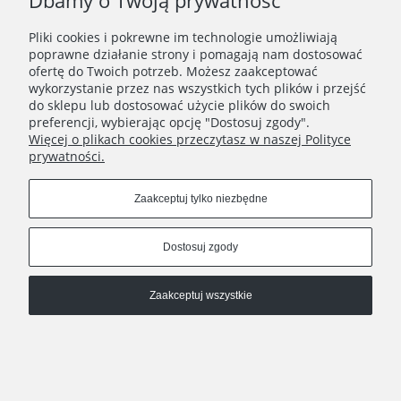
Dbamy o Twoją prywatność
Zapisz się
Pliki cookies i pokrewne im technologie umożliwiają
Zapisując się do Newslettera wyrażasz zgodę na
poprawne działanie strony i pomagają nam dostosować
przetwarzanie Twoich danych osobowych zgodnie z
ofertę do Twoich potrzeb. Możesz zaakceptować
Polityką prywatności oraz otrzymywanie drogą
wykorzystanie przez nas wszystkich tych plików i przejść
elektroniczną informacji handlowej zgodnie z
do sklepu lub dostosować użycie plików do swoich
Regulaminem Newslettera.
preferencji, wybierając opcję "Dostosuj zgody".
Więcej o plikach cookies przeczytasz w naszej Polityce
prywatności.
REGULAMINY
Zaakceptuj tylko niezbędne
INFORMACJE
Dostosuj zgody
HATSTOP
Zaakceptuj wszystkie
Pokaż pełną wersję strony
Sklep internetowy Shoper.pl