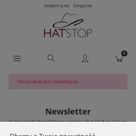
Zarejestruj się
Zaloguj się
Ten produkt jest niedostępny.
Newsletter
Zapisz się do Newslettera i uzyskaj rabat 10 % na zakupy
zgodnie z Regulaminem akcji promocyjnej