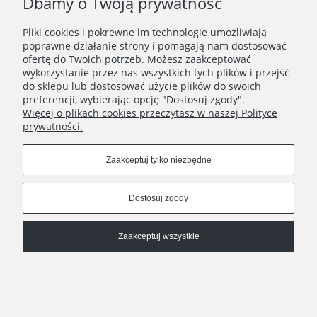
Dbamy o Twoją prywatność
Pliki cookies i pokrewne im technologie umożliwiają
Zapisz się
poprawne działanie strony i pomagają nam dostosować
Zapisując się do Newslettera wyrażasz zgodę na
ofertę do Twoich potrzeb. Możesz zaakceptować
przetwarzanie Twoich danych osobowych zgodnie z
wykorzystanie przez nas wszystkich tych plików i przejść
Polityką prywatności oraz otrzymywanie drogą
do sklepu lub dostosować użycie plików do swoich
elektroniczną informacji handlowej zgodnie z
preferencji, wybierając opcję "Dostosuj zgody".
Regulaminem Newslettera.
Więcej o plikach cookies przeczytasz w naszej Polityce
prywatności.
Zaakceptuj tylko niezbędne
REGULAMINY
Dostosuj zgody
INFORMACJE
Zaakceptuj wszystkie
HATSTOP
Pokaż pełną wersję strony
Sklep internetowy Shoper.pl