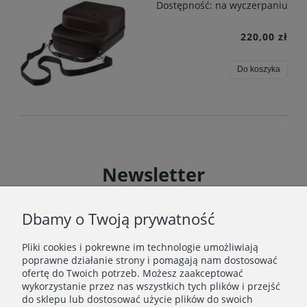
Dostępność:
na wyczerpaniu
220,00 zł
Do koszyka
Newsletter
Zapisz się do Newslettera i uzyskaj rabat 10 % na zakupy
zgodnie z Regulaminem akcji promocyjnej
Dbamy o Twoją prywatność
Pliki cookies i pokrewne im technologie umożliwiają
Zapisz się
poprawne działanie strony i pomagają nam dostosować
Zapisując się do Newslettera wyrażasz zgodę na
ofertę do Twoich potrzeb. Możesz zaakceptować
przetwarzanie Twoich danych osobowych zgodnie z
wykorzystanie przez nas wszystkich tych plików i przejść
Polityką prywatności oraz otrzymywanie drogą
do sklepu lub dostosować użycie plików do swoich
elektroniczną informacji handlowej zgodnie z