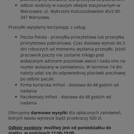
odbiór osobisty w naszym sklepie stacjonarnym w
Warszawie, ul. Wybrzeże Kościuszkowskie 45/2 00-
347 Warszawa.
Przesyłki wysyłamy korzystając z usług:
Poczta Polska - przesyłka priorytetowa lub przesyłka
priorytetowa pobraniowa. Czas dostawy wynosi do 3
dni roboczych od momentu wysłania przesyłki. Jeżeli
pracownik poczty nie zastanie nikogo pod
wskazanym adresem pozostawi awizo i nada sms na
numer wskazany w zamówieniu. W terminie 14 dni
należy udać się do odpowiedniej placówki pocztowej
po odbiór paczki.
Firma kurierska InPost - dostawa do 48 godzin od
nadania
Paczkomaty InPost - dostawa do 48 godzin od
nadania
Oferujemy
darmowe wysyłki
dla opłaconych zamówień,
których kwota wyniesie bądź przekroczy 500 zł.
Odbiór osobisty
: możliwy jest od poniedziałku do
piątku, w godzinach 11:00-19:00.