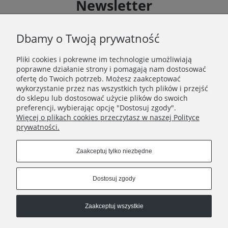
Newsletter
Zapisz się do Newslettera i uzyskaj rabat 10 % na zakupy
zgodnie z Regulaminem akcji promocyjnej
Dbamy o Twoją prywatność
Pliki cookies i pokrewne im technologie umożliwiają
Zapisz się
poprawne działanie strony i pomagają nam dostosować
Zapisując się do Newslettera wyrażasz zgodę na
ofertę do Twoich potrzeb. Możesz zaakceptować
przetwarzanie Twoich danych osobowych zgodnie z
wykorzystanie przez nas wszystkich tych plików i przejść
Polityką prywatności oraz otrzymywanie drogą
do sklepu lub dostosować użycie plików do swoich
elektroniczną informacji handlowej zgodnie z
preferencji, wybierając opcję "Dostosuj zgody".
Regulaminem Newslettera.
Więcej o plikach cookies przeczytasz w naszej Polityce
prywatności.
Zaakceptuj tylko niezbędne
REGULAMINY
Dostosuj zgody
INFORMACJE
Zaakceptuj wszystkie
HATSTOP