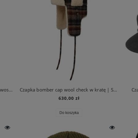
Czapka bomber cap CO/PES z bawełny woskowanej | Stetson
Czapka bomber cap wool check w kratę | Stetson
Cz
630,00 zł
Do koszyka