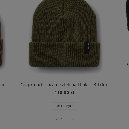
ton
Czapka heist beanie zielona khaki | Brixton
110,00 zł
Do koszyka
«
1
2
»