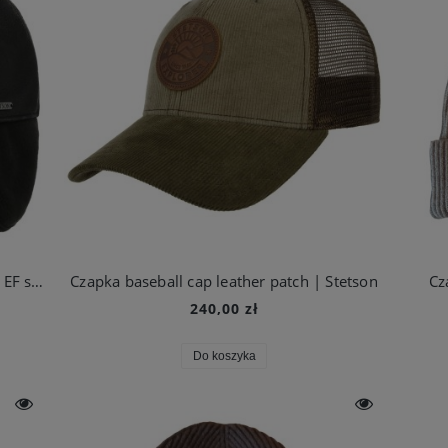
Czapka baseball cap chevrette cowhide EF skórzana czarna | Stetson
Czapka baseball cap leather patch | Stetson
Cz
240,00 zł
Do koszyka