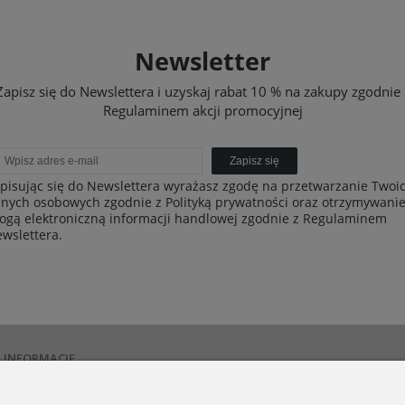
Newsletter
Zapisz się do Newslettera i uzyskaj rabat 10 % na zakupy zgodnie 
Regulaminem akcji promocyjnej
Zapisz się
pisując się do Newslettera wyrażasz zgodę na przetwarzanie Twoi
nych osobowych zgodnie z Polityką prywatności oraz otrzymywani
ogą elektroniczną informacji handlowej zgodnie z Regulaminem
wslettera.
INFORMACJE
Polityka prywatności
Dostawa i płatności