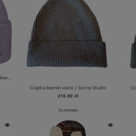
Czapka beanie merino wełniana lawendowa | Stetson
Czapka beanie szara | Sunny Studio
Cz
210,00 zł
Do koszyka