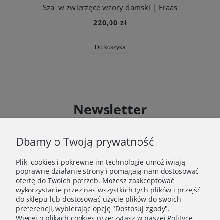
Szal w zwierzęce wzory damski | Fraas
220,00 zł
Do koszyka
Newsletter
Zapisz się do Newslettera i uzyskaj rabat 10 % na zakupy
zgodnie z Regulaminem akcji promocyjnej
Dbamy o Twoją prywatność
Pliki cookies i pokrewne im technologie umożliwiają
Zapisz się
poprawne działanie strony i pomagają nam dostosować
Zapisując się do Newslettera wyrażasz zgodę na
ofertę do Twoich potrzeb. Możesz zaakceptować
przetwarzanie Twoich danych osobowych zgodnie z
wykorzystanie przez nas wszystkich tych plików i przejść
Polityką prywatności oraz otrzymywanie drogą
do sklepu lub dostosować użycie plików do swoich
elektroniczną informacji handlowej zgodnie z
preferencji, wybierając opcję "Dostosuj zgody".
Regulaminem Newslettera.
Więcej o plikach cookies przeczytasz w naszej Polityce