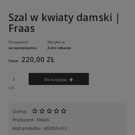
Szal w kwiaty damski |
Fraas
Dostępność:
Wysyłka w:
na wyczerpaniu
2 dni robocze
220,00 ZŁ
Cena:
Do koszyka
szt.
Ocena:
Producent:
FRAAS
Kod produktu:
602059-912