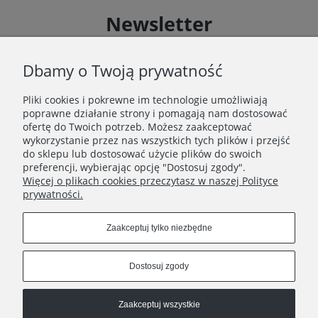
Newsletter
Zapisz się do Newslettera i uzyskaj rabat 10 % na zakupy
zgodnie z Regulaminem akcji promocyjnej
Dbamy o Twoją prywatność
Pliki cookies i pokrewne im technologie umożliwiają
Zapisz się
poprawne działanie strony i pomagają nam dostosować
Zapisując się do Newslettera wyrażasz zgodę na
ofertę do Twoich potrzeb. Możesz zaakceptować
przetwarzanie Twoich danych osobowych zgodnie z
wykorzystanie przez nas wszystkich tych plików i przejść
Polityką prywatności oraz otrzymywanie drogą
do sklepu lub dostosować użycie plików do swoich
elektroniczną informacji handlowej zgodnie z
preferencji, wybierając opcję "Dostosuj zgody".
Regulaminem Newslettera.
Więcej o plikach cookies przeczytasz w naszej Polityce
prywatności.
Zaakceptuj tylko niezbędne
REGULAMINY
Dostosuj zgody
INFORMACJE
Zaakceptuj wszystkie
HATSTOP