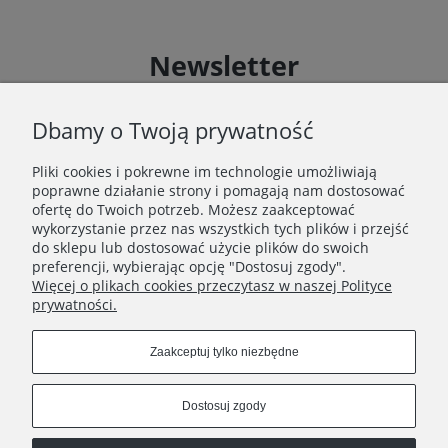
Newsletter
Zapisz się do Newslettera i uzyskaj rabat 10 % na zakupy
zgodnie z Regulaminem akcji promocyjnej
Dbamy o Twoją prywatność
Pliki cookies i pokrewne im technologie umożliwiają
Zapisz się
poprawne działanie strony i pomagają nam dostosować
Zapisując się do Newslettera wyrażasz zgodę na
ofertę do Twoich potrzeb. Możesz zaakceptować
przetwarzanie Twoich danych osobowych zgodnie z
wykorzystanie przez nas wszystkich tych plików i przejść
Polityką prywatności oraz otrzymywanie drogą
do sklepu lub dostosować użycie plików do swoich
elektroniczną informacji handlowej zgodnie z
preferencji, wybierając opcję "Dostosuj zgody".
Regulaminem Newslettera.
Więcej o plikach cookies przeczytasz w naszej Polityce
prywatności.
Zaakceptuj tylko niezbędne
REGULAMINY
Dostosuj zgody
INFORMACJE