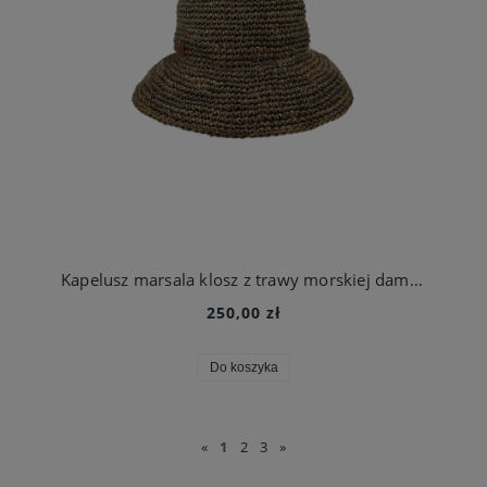
Kapelusz marsala klosz z trawy morskiej damski | Polkap
250,00 zł
Do koszyka
«
1
2
3
»