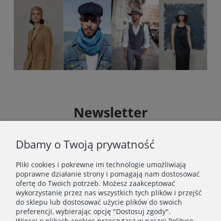
Newsletter
Zapisz się do Newslettera i uzyskaj rabat 10 % na zakupy
zgodnie z Regulaminem akcji promocyjnej
Dbamy o Twoją prywatność
Pliki cookies i pokrewne im technologie umożliwiają
Zapisz się
poprawne działanie strony i pomagają nam dostosować
Zapisując się do Newslettera wyrażasz zgodę na
ofertę do Twoich potrzeb. Możesz zaakceptować
przetwarzanie Twoich danych osobowych zgodnie z
wykorzystanie przez nas wszystkich tych plików i przejść
Polityką prywatności oraz otrzymywanie drogą
do sklepu lub dostosować użycie plików do swoich
elektroniczną informacji handlowej zgodnie z
preferencji, wybierając opcję "Dostosuj zgody".
Regulaminem Newslettera.
Więcej o plikach cookies przeczytasz w naszej Polityce