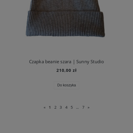
Czapka beanie szara | Sunny Studio
210,00 zł
Do koszyka
«
1
2
3
4
5
...
7
»