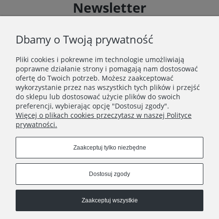
Newsletter
Zapisz się do Newslettera i uzyskaj rabat 10 % na zakupy
zgodnie z Regulaminem akcji promocyjnej
Dbamy o Twoją prywatność
Pliki cookies i pokrewne im technologie umożliwiają
Zapisz się
poprawne działanie strony i pomagają nam dostosować
Zapisując się do Newslettera wyrażasz zgodę na
ofertę do Twoich potrzeb. Możesz zaakceptować
przetwarzanie Twoich danych osobowych zgodnie z
wykorzystanie przez nas wszystkich tych plików i przejść
Polityką prywatności oraz otrzymywanie drogą
do sklepu lub dostosować użycie plików do swoich
elektroniczną informacji handlowej zgodnie z
preferencji, wybierając opcję "Dostosuj zgody".
Regulaminem Newslettera.
Więcej o plikach cookies przeczytasz w naszej Polityce
prywatności.
Zaakceptuj tylko niezbędne
REGULAMINY
Dostosuj zgody
INFORMACJE
Zaakceptuj wszystkie
HATSTOP