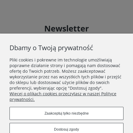
Newsletter
Zapisz się do Newslettera i uzyskaj rabat 10 % na zakupy
zgodnie z Regulaminem akcji promocyjnej
Dbamy o Twoją prywatność
Pliki cookies i pokrewne im technologie umożliwiają
Zapisz się
poprawne działanie strony i pomagają nam dostosować
Zapisując się do Newslettera wyrażasz zgodę na
ofertę do Twoich potrzeb. Możesz zaakceptować
przetwarzanie Twoich danych osobowych zgodnie z
wykorzystanie przez nas wszystkich tych plików i przejść
Polityką prywatności oraz otrzymywanie drogą
do sklepu lub dostosować użycie plików do swoich
elektroniczną informacji handlowej zgodnie z
preferencji, wybierając opcję "Dostosuj zgody".
Regulaminem Newslettera.
Więcej o plikach cookies przeczytasz w naszej Polityce
prywatności.
Zaakceptuj tylko niezbędne
REGULAMINY
Dostosuj zgody