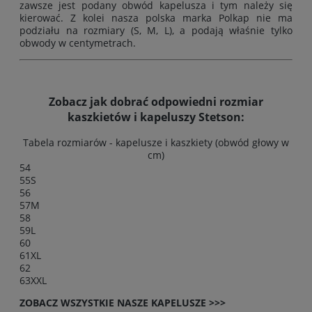
zawsze jest podany obwód kapelusza i tym należy się
kierować. Z kolei nasza polska marka Polkap nie ma
podziału na rozmiary (S, M, L), a podają właśnie tylko
obwody w centymetrach.
Zobacz jak dobrać odpowiedni rozmiar
kaszkietów i kapeluszy Stetson:
Tabela rozmiarów - kapelusze i kaszkiety (obwód głowy w
cm)
54
55
S
56
57
M
58
59
L
60
61
XL
62
63
XXL
ZOBACZ WSZYSTKIE NASZE KAPELUSZE >>>