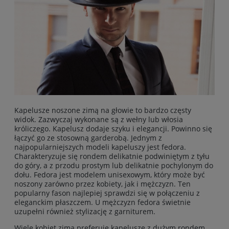
Kapelusze noszone zimą na głowie to bardzo częsty
widok. Zazwyczaj wykonane są z wełny lub włosia
króliczego. Kapelusz dodaje szyku i elegancji. Powinno się
łączyć go ze stosowną garderobą. Jednym z
najpopularniejszych modeli kapeluszy jest fedora.
Charakteryzuje się rondem delikatnie podwiniętym z tyłu
do góry, a z przodu prostym lub delikatnie pochylonym do
dołu. Fedora jest modelem unisexowym, który może być
noszony zarówno przez kobiety, jak i mężczyzn. Ten
popularny fason najlepiej sprawdzi się w połączeniu z
eleganckim płaszczem. U mężczyzn fedora świetnie
uzupełni również stylizację z garniturem.
Wiele kobiet zimą preferuje kapelusze z dużym rondem.