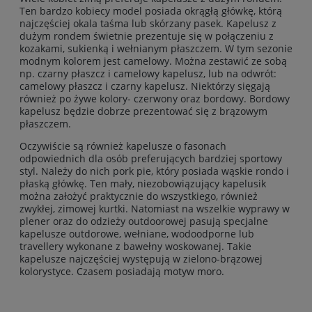
Ten bardzo kobiecy model posiada okrągłą główkę, którą
najczęściej okala taśma lub skórzany pasek. Kapelusz z
dużym rondem świetnie prezentuje się w połączeniu z
kozakami, sukienką i wełnianym płaszczem. W tym sezonie
modnym kolorem jest camelowy. Można zestawić ze sobą
np. czarny płaszcz i camelowy kapelusz, lub na odwrót:
camelowy płaszcz i czarny kapelusz. Niektórzy sięgają
również po żywe kolory- czerwony oraz bordowy. Bordowy
kapelusz będzie dobrze prezentować się z brązowym
płaszczem.
Oczywiście są również kapelusze o fasonach
odpowiednich dla osób preferujących bardziej sportowy
styl. Należy do nich pork pie, który posiada wąskie rondo i
płaską główkę. Ten mały, niezobowiązujący kapelusik
można założyć praktycznie do wszystkiego, również
zwykłej, zimowej kurtki. Natomiast na wszelkie wyprawy w
plener oraz do odzieży outdoorowej pasują specjalne
kapelusze outdorowe, wełniane, wodoodporne lub
travellery wykonane z bawełny woskowanej. Takie
kapelusze najczęściej występują w zielono-brązowej
kolorystyce. Czasem posiadają motyw moro.