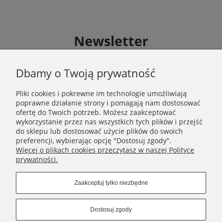
Newsletter
Zapisz się do Newslettera i uzyskaj rabat 10 % na zakupy
zgodnie z Regulaminem akcji promocyjnej
Dbamy o Twoją prywatność
Pliki cookies i pokrewne im technologie umożliwiają
Zapisz się
poprawne działanie strony i pomagają nam dostosować
Zapisując się do Newslettera wyrażasz zgodę na
ofertę do Twoich potrzeb. Możesz zaakceptować
przetwarzanie Twoich danych osobowych zgodnie z
wykorzystanie przez nas wszystkich tych plików i przejść
Polityką prywatności oraz otrzymywanie drogą
do sklepu lub dostosować użycie plików do swoich
elektroniczną informacji handlowej zgodnie z
preferencji, wybierając opcję "Dostosuj zgody".
Regulaminem Newslettera.
Więcej o plikach cookies przeczytasz w naszej Polityce
prywatności.
Zaakceptuj tylko niezbędne
REGULAMINY
Dostosuj zgody
INFORMACJE