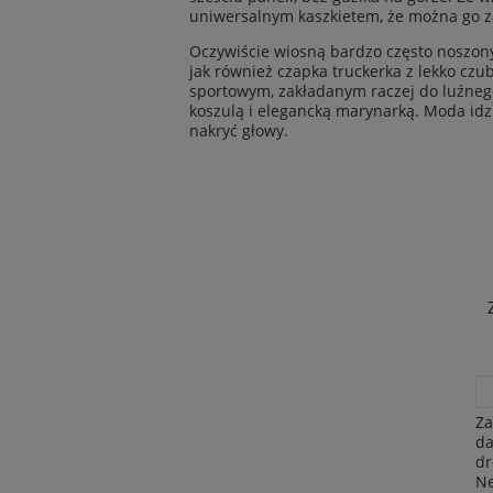
uniwersalnym kaszkietem, że można go za
Oczywiście wiosną bardzo często noszony
jak również czapka truckerka z lekko cz
sportowym, zakładanym raczej do luźnego 
koszulą i elegancką marynarką. Moda idz
nakryć głowy.
Za
da
dr
Ne