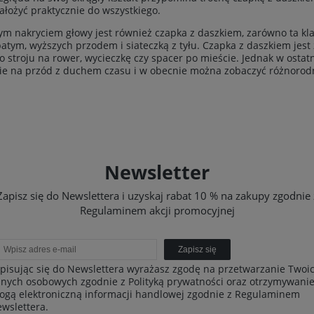
łożyć praktycznie do wszystkiego.
m nakryciem głowy jest również czapka z daszkiem, zarówno ta kla
ubatym, wyższych przodem i siateczką z tyłu. Czapka z daszkiem je
stroju na rower, wycieczkę czy spacer po mieście. Jednak w ostatn
ie na przód z duchem czasu i w obecnie można zobaczyć różnorodne
Newsletter
Zapisz się do Newslettera i uzyskaj rabat 10 % na zakupy zgodnie 
Regulaminem akcji promocyjnej
Zapisz się
pisując się do Newslettera wyrażasz zgodę na przetwarzanie Twoi
nych osobowych zgodnie z Polityką prywatności oraz otrzymywani
ogą elektroniczną informacji handlowej zgodnie z Regulaminem
wslettera.