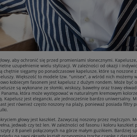
głowy, aby ochronić się przed promieniami słonecznymi. Kapelusze, 
tne uzupełnienie wielu stylizacji. W zależności od okazji i indyw
ną chętnie sięgamy po ponadczasowe kapelusze, które są noszone z
peluszy. Większość to modele tzw. "unisex", a wśród nich możemy 
ypowo kobiecym fasonem jest kapelusz z dużym rondem. Może być o
pelusze są wykonane ze słomki, wiskozy, bawełny oraz trawy ekwa
a Panama, która może występować w naturalnym kremowym kolorze 
. Kapelusz jest elegancki, ale jednocześnie bardzo uniwersalny. M
ast jest również często noszony na plaży, ponieważ posiada filtry 
lki.
yciem głowy jest kaszkiet. Zazwyczaj noszony przez mężczyzn. M
na, jedwab czy też len. W zależności od fasonu i koloru kaszkiet pa
zszyty z 8 paneli połączonych na górze małym guzikiem. Bardziej s
zględu na swoj okrągły kształt przypomina trochę czapkę z daszkiem