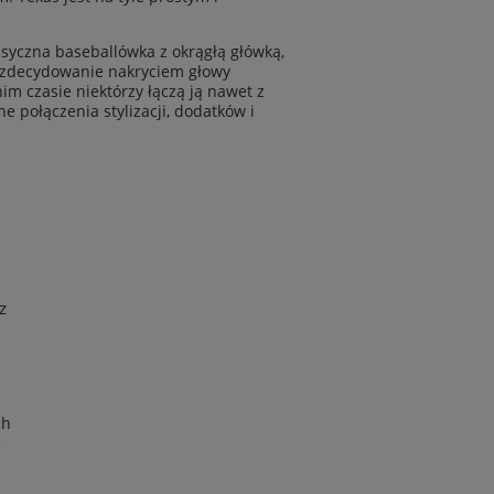
syczna baseballówka z okrągłą główką,
st zdecydowanie nakryciem głowy
im czasie niektórzy łączą ją nawet z
 połączenia stylizacji, dodatków i
z
ch
e