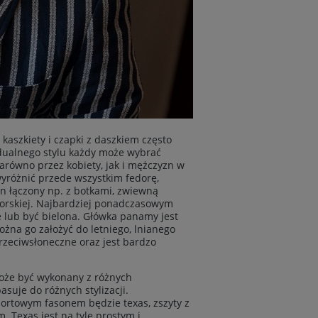
kaszkiety i czapki z daszkiem często
idualnego stylu każdy może wybrać
arówno przez kobiety, jak i mężczyzn w
wyróżnić przede wszystkim fedorę,
n łączony np. z botkami, zwiewną
dorskiej. Najbardziej ponadczasowym
lub być bielona. Główka panamy jest
ożna go założyć do letniego, lnianego
przeciwsłoneczne oraz jest bardzo
oże być wykonany z różnych
suje do różnych stylizacji.
portowym fasonem będzie texas, zszyty z
. Texas jest na tyle prostym i