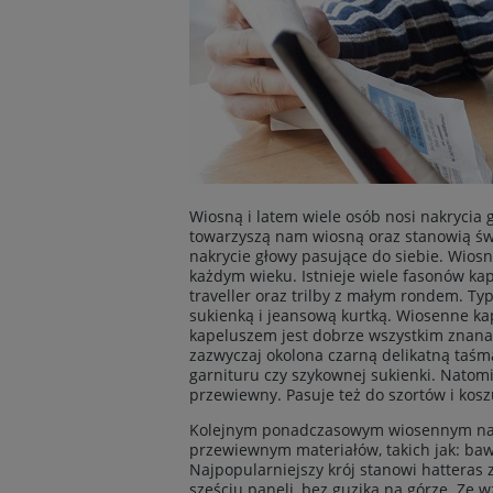
Wiosną i latem wiele osób nosi nakrycia 
towarzyszą nam wiosną oraz stanowią świe
nakrycie głowy pasujące do siebie. Wios
każdym wieku. Istnieje wiele fasonów ka
traveller oraz trilby z małym rondem. T
sukienką i jeansową kurtką. Wiosenne ka
kapeluszem jest dobrze wszystkim znan
zazwyczaj okolona czarną delikatną taśmą
garnituru czy szykownej sukienki. Natomi
przewiewny. Pasuje też do szortów i koszu
Kolejnym ponadczasowym wiosennym nakr
przewiewnym materiałów, takich jak: baweł
Najpopularniejszy krój stanowi hatteras 
sześciu paneli, bez guzika na górze. Ze w