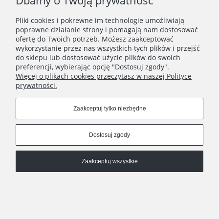
Dbamy o Twoją prywatność
Zapisz się
Pliki cookies i pokrewne im technologie umożliwiają
Zapisując się do Newslettera wyrażasz zgodę na
poprawne działanie strony i pomagają nam dostosować
przetwarzanie Twoich danych osobowych zgodnie z
ofertę do Twoich potrzeb. Możesz zaakceptować
Polityką prywatności oraz otrzymywanie drogą
wykorzystanie przez nas wszystkich tych plików i przejść
elektroniczną informacji handlowej zgodnie z
do sklepu lub dostosować użycie plików do swoich
Regulaminem Newslettera.
preferencji, wybierając opcję "Dostosuj zgody".
Więcej o plikach cookies przeczytasz w naszej Polityce
prywatności.
REGULAMINY
Zaakceptuj tylko niezbędne
INFORMACJE
Dostosuj zgody
HATSTOP
Zaakceptuj wszystkie
Pokaż pełną wersję strony
Sklep internetowy Shoper.pl