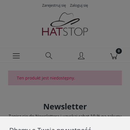
Zarejestruj się
Zaloguj się
Ten produkt jest niedostępny.
Newsletter
Zapisz się do Newslettera i uzyskaj rabat 10 % na zakupy
zgodnie z Regulaminem akcji promocyjnej