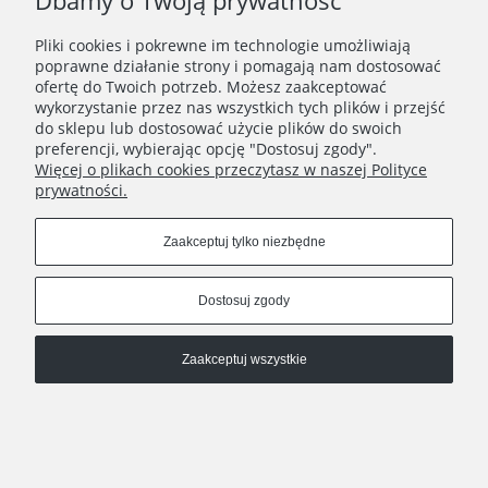
Dbamy o Twoją prywatność
Zapisz się
Pliki cookies i pokrewne im technologie umożliwiają
Zapisując się do Newslettera wyrażasz zgodę na
poprawne działanie strony i pomagają nam dostosować
przetwarzanie Twoich danych osobowych zgodnie z
ofertę do Twoich potrzeb. Możesz zaakceptować
Polityką prywatności oraz otrzymywanie drogą
wykorzystanie przez nas wszystkich tych plików i przejść
elektroniczną informacji handlowej zgodnie z
do sklepu lub dostosować użycie plików do swoich
Regulaminem Newslettera.
preferencji, wybierając opcję "Dostosuj zgody".
Więcej o plikach cookies przeczytasz w naszej Polityce
prywatności.
REGULAMINY
Zaakceptuj tylko niezbędne
INFORMACJE
Dostosuj zgody
HATSTOP
Zaakceptuj wszystkie
Pokaż pełną wersję strony
Sklep internetowy Shoper.pl