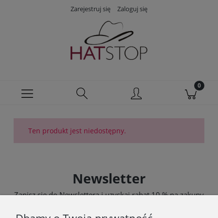
Zarejestruj się
Zaloguj się
Ten produkt jest niedostępny.
Newsletter
Zapisz się do Newslettera i uzyskaj rabat 10 % na zakupy
zgodnie z Regulaminem akcji promocyjnej