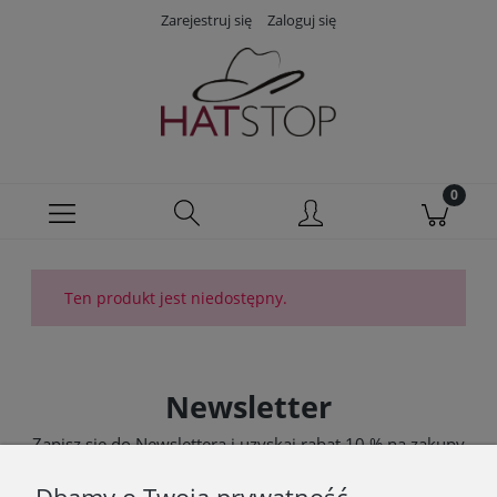
Zarejestruj się
Zaloguj się
Ten produkt jest niedostępny.
Newsletter
Zapisz się do Newslettera i uzyskaj rabat 10 % na zakupy
zgodnie z Regulaminem akcji promocyjnej