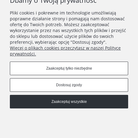
Dbamy o Twoją prywatność
Zapisz się
Pliki cookies i pokrewne im technologie umożliwiają
Zapisując się do Newslettera wyrażasz zgodę na
poprawne działanie strony i pomagają nam dostosować
przetwarzanie Twoich danych osobowych zgodnie z
ofertę do Twoich potrzeb. Możesz zaakceptować
Polityką prywatności oraz otrzymywanie drogą
wykorzystanie przez nas wszystkich tych plików i przejść
elektroniczną informacji handlowej zgodnie z
do sklepu lub dostosować użycie plików do swoich
Regulaminem Newslettera.
preferencji, wybierając opcję "Dostosuj zgody".
Więcej o plikach cookies przeczytasz w naszej Polityce
prywatności.
REGULAMINY
Zaakceptuj tylko niezbędne
INFORMACJE
Dostosuj zgody
HATSTOP
Zaakceptuj wszystkie
Pokaż pełną wersję strony
Sklep internetowy Shoper.pl