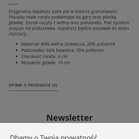
Oryginalny kapelusz pork pie w kolorze granatowym.
Posiada małe rondo podwinięte do góry oraz płaską
główkę. Został uszyty z wełny oraz poliamidu. Pod spodem
znajuje się podszewka. Kapelusz będzie pasował do wielu
stylizacji.
Materiał: 80% wełna dziewicza, 20% poliamid
Podszewka: 65% bawełna, 35% poliester
Szerokość ronda: 4 cm
Wysokość główki: 10 cm
OPINIE O PRODUKCIE (0)
Newsletter
Zapisz się do Newslettera i uzyskaj rabat 10 % na zakupy
zgodnie z Regulaminem akcji promocyjnej
Dbamy o Twoją prywatność