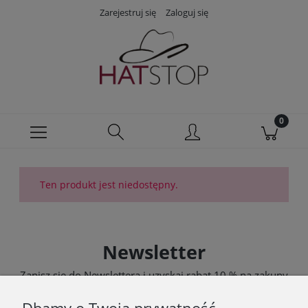
Zarejestruj się
Zaloguj się
Ten produkt jest niedostępny.
Newsletter
Zapisz się do Newslettera i uzyskaj rabat 10 % na zakupy
zgodnie z Regulaminem akcji promocyjnej