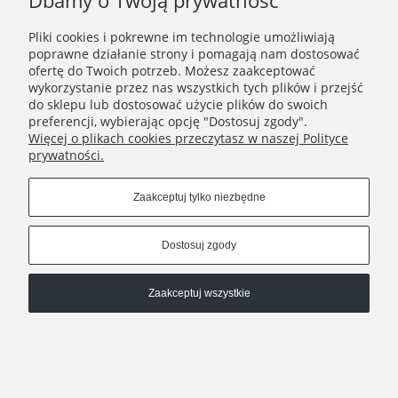
Dbamy o Twoją prywatność
Zapisz się
Pliki cookies i pokrewne im technologie umożliwiają
Zapisując się do Newslettera wyrażasz zgodę na
poprawne działanie strony i pomagają nam dostosować
przetwarzanie Twoich danych osobowych zgodnie z
ofertę do Twoich potrzeb. Możesz zaakceptować
Polityką prywatności oraz otrzymywanie drogą
wykorzystanie przez nas wszystkich tych plików i przejść
elektroniczną informacji handlowej zgodnie z
do sklepu lub dostosować użycie plików do swoich
Regulaminem Newslettera.
preferencji, wybierając opcję "Dostosuj zgody".
Więcej o plikach cookies przeczytasz w naszej Polityce
prywatności.
REGULAMINY
Zaakceptuj tylko niezbędne
INFORMACJE
Dostosuj zgody
HATSTOP
Zaakceptuj wszystkie
Pokaż pełną wersję strony
Sklep internetowy Shoper.pl