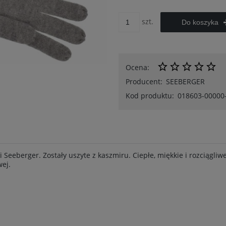
szt.
Do koszyka
Ocena:
Producent:
SEEBERGER
Kod produktu:
018603-00000
 Seeberger. Zostały uszyte z kaszmiru. Ciepłe, miękkie i rozciągl
wej.