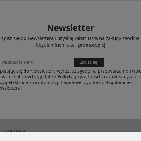
Newsletter
Zapisz się do Newslettera i uzyskaj rabat 10 % na zakupy zgodnie 
Regulaminem akcji promocyjnej
Zapisz się
pisując się do Newslettera wyrażasz zgodę na przetwarzanie Twoi
nych osobowych zgodnie z Polityką prywatności oraz otrzymywani
ogą elektroniczną informacji handlowej zgodnie z Regulaminem
wslettera.
INFORMACJE
Polityka prywatności