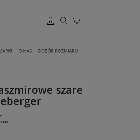
Zarejestruj się
Zaloguj się
MARKI
O NAS
DOBÓR ROZMIARU
aszmirowe szare
eeberger
w:
bocze