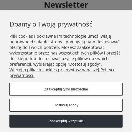
Newsletter
Zapisz się do Newslettera i uzyskaj rabat 10 % na zakupy
zgodnie z Regulaminem akcji promocyjnej
Dbamy o Twoją prywatność
Pliki cookies i pokrewne im technologie umożliwiają
Zapisz się
poprawne działanie strony i pomagają nam dostosować
Zapisując się do Newslettera wyrażasz zgodę na
ofertę do Twoich potrzeb. Możesz zaakceptować
przetwarzanie Twoich danych osobowych zgodnie z
wykorzystanie przez nas wszystkich tych plików i przejść
Polityką prywatności oraz otrzymywanie drogą
do sklepu lub dostosować użycie plików do swoich
elektroniczną informacji handlowej zgodnie z
preferencji, wybierając opcję "Dostosuj zgody".
Regulaminem Newslettera.
Więcej o plikach cookies przeczytasz w naszej Polityce
prywatności.
Zaakceptuj tylko niezbędne
REGULAMINY
Dostosuj zgody
INFORMACJE
Zaakceptuj wszystkie
HATSTOP