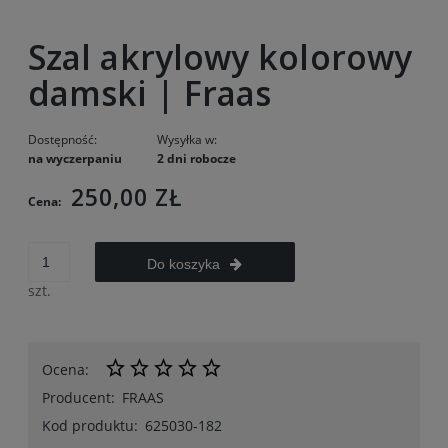
Szal akrylowy kolorowy
damski | Fraas
Dostępność:
Wysyłka w:
na wyczerpaniu
2 dni robocze
250,00 ZŁ
Cena:
Do koszyka
szt.
Ocena:
Producent:
FRAAS
Kod produktu:
625030-182