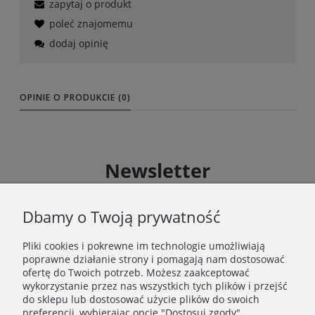
zapytaj o produkt
poleć znajomemu
dodaj opinię
OPINIE O PRODUKCIE (0)
Newsletter
Zapisz się do Newslettera i uzyskaj rabat 10 % na zakupy
zgodnie z Regulaminem akcji promocyjnej
Dbamy o Twoją prywatność
Pliki cookies i pokrewne im technologie umożliwiają
Zapisz się
poprawne działanie strony i pomagają nam dostosować
Zapisując się do Newslettera wyrażasz zgodę na
ofertę do Twoich potrzeb. Możesz zaakceptować
przetwarzanie Twoich danych osobowych zgodnie z
wykorzystanie przez nas wszystkich tych plików i przejść
Polityką prywatności oraz otrzymywanie drogą
do sklepu lub dostosować użycie plików do swoich
elektroniczną informacji handlowej zgodnie z
preferencji, wybierając opcję "Dostosuj zgody".