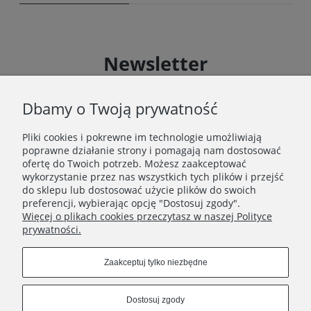
Newsletter
Zapisz się do Newslettera i uzyskaj rabat 10 % na zakupy
zgodnie z Regulaminem akcji promocyjnej
Dbamy o Twoją prywatność
Pliki cookies i pokrewne im technologie umożliwiają
Zapisz się
poprawne działanie strony i pomagają nam dostosować
Zapisując się do Newslettera wyrażasz zgodę na
ofertę do Twoich potrzeb. Możesz zaakceptować
przetwarzanie Twoich danych osobowych zgodnie z
wykorzystanie przez nas wszystkich tych plików i przejść
Polityką prywatności oraz otrzymywanie drogą
do sklepu lub dostosować użycie plików do swoich
elektroniczną informacji handlowej zgodnie z
preferencji, wybierając opcję "Dostosuj zgody".
Regulaminem Newslettera.
Więcej o plikach cookies przeczytasz w naszej Polityce
prywatności.
Zaakceptuj tylko niezbędne
REGULAMINY
Dostosuj zgody
INFORMACJE