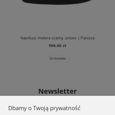
Kapelusz matera czarny unisex | Panizza
990,00 zł
Do koszyka
Newsletter
Zapisz się do Newslettera i uzyskaj rabat 10 % na zakupy
zgodnie z Regulaminem akcji promocyjnej
Dbamy o Twoją prywatność