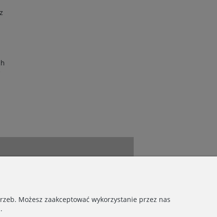
z
ch
e
otrzeb. Możesz zaakceptować wykorzystanie przez nas
.