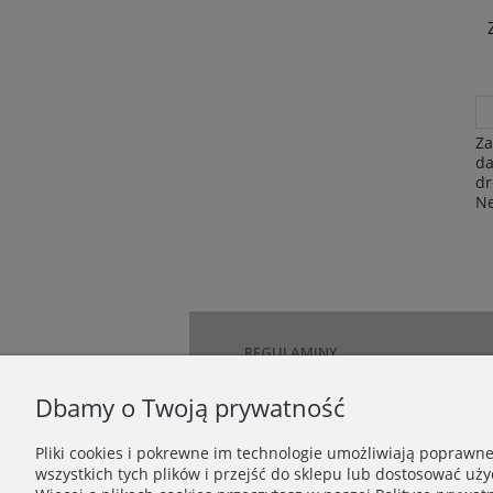
Za
da
dr
Ne
REGULAMINY
Regulamin
Dbamy o Twoją prywatność
Regulamin Newslettera
Regulamin akcji promocyjnej
Pliki cookies i pokrewne im technologie umożliwiają poprawn
Regulamin zamieszczania opinii
wszystkich tych plików i przejść do sklepu lub dostosować uży