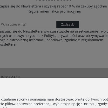
Zapisz się do Newslettera i uzyskaj rabat 10 % na zakupy zgodnie 
Regulaminem akcji promocyjnej
Zapisz się
pisując się do Newslettera wyrażasz zgodę na przetwarzanie Twoi
nych osobowych zgodnie z Polityką prywatności oraz otrzymywani
ogą elektroniczną informacji handlowej zgodnie z Regulaminem
wslettera.
INFORMACJE
Polityka prywatności
Dostawa i płatności
Zwroty i reklamacje
e działanie strony i pomagają nam dostosować ofertę do Twoich p
Kontakt
cie plików do swoich preferencji, wybierając opcję "Dostosuj zgody"