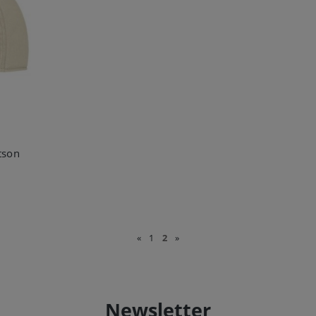
tson
«
1
2
»
Newsletter