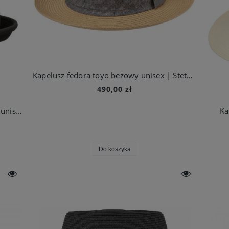
Kapelusz fedora toyo beżowy unisex | Stetson
490,00 zł
Kapelusz elkader trilby woolfelt czarny unisex | Stetson
Ka
Do koszyka