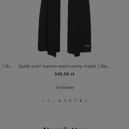
Szalik scarf merino wool beżowy męski | Stetson
Szalik scarf merino wool czarny męski | Stetson
540,00 zł
Do koszyka
«
1
...
4
5
6
7
8
»