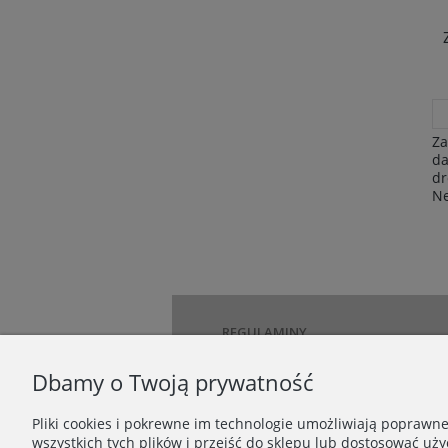
Za
da
dr
Ne
REGULAMINY
Regulamin
Dbamy o Twoją prywatność
Regulamin Newslettera
Regulamin akcji promocyjnej
Pliki cookies i pokrewne im technologie umożliwiają poprawn
Regulamin zamieszczania opinii
wszystkich tych plików i przejść do sklepu lub dostosować uży