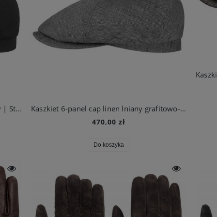
Kaszkiet 6-panel cap cotton twill czarny | Stetson
Kaszkiet 6-panel cap linen lniany grafitowo- szary męski | Stetson
470,00 zł
Do koszyka