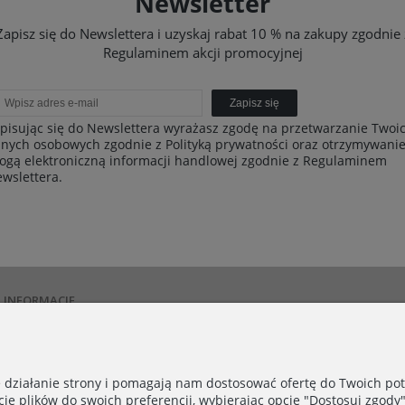
Newsletter
Zapisz się do Newslettera i uzyskaj rabat 10 % na zakupy zgodnie 
Regulaminem akcji promocyjnej
Zapisz się
pisując się do Newslettera wyrażasz zgodę na przetwarzanie Twoi
nych osobowych zgodnie z Polityką prywatności oraz otrzymywani
ogą elektroniczną informacji handlowej zgodnie z Regulaminem
wslettera.
INFORMACJE
Polityka prywatności
Dostawa i płatności
Zwroty i reklamacje
e działanie strony i pomagają nam dostosować ofertę do Twoich p
Kontakt
cie plików do swoich preferencji, wybierając opcję "Dostosuj zgody"