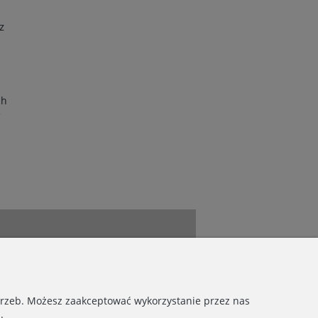
z
ch
e
otrzeb. Możesz zaakceptować wykorzystanie przez nas
.