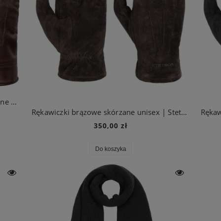
Rękawiczki gloves goat brązowe skórzane męskie | Stetson
Rękawiczki brązowe skórzane unisex | Stetson
Rękaw
350,00 zł
Do koszyka