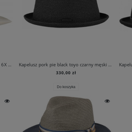
Kapelusz kowbojski western open road 6X męski | Stetson
Kapelusz pork pie black toyo czarny męski | Stetson
330,00 zł
Do koszyka