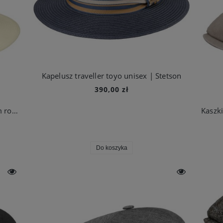
Kapelusz traveller toyo unisex | Stetson
390,00 zł
Kapelusz traveller toyo biały z szerokim rondem unisex | Stetson
Do koszyka